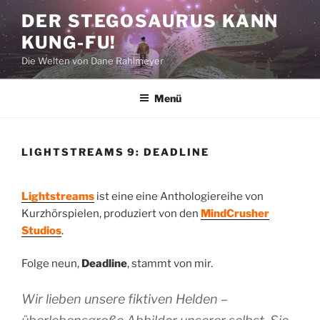
Zum
DER STEGOSAURUS KANN
Inhalt
KUNG-FU!
springen
Die Welten von Dane Rahlmeyer
Menü
LIGHTSTREAMS 9: DEADLINE
Lightstreams
ist eine eine Anthologiereihe von
Kurzhörspielen, produziert von den
MindCrusher
Studios
.
Folge neun,
Deadline
, stammt von mir.
Wir lieben unsere fiktiven Helden –