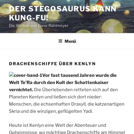
Zum
DER STEGOSAURUS KANN
Inhalt
KUNG-FU!
springen
Die Welten von Dane Rahlmeyer
Menü
DRACHENSCHIFFE ÜBER KENLYN
Vor fast tausend Jahren wurde die
Welt Te’Ra durch den Kult der Schattenkaiser
vernichtet.
Die Überlebenden retteten sich auf den
Planeten Kenlyn und ließen sich dort nieder:
Menschen, die echsenhaften Draxyll, die katzenartigen
Skria und die winzigen, geflügelten Yadi.
Heute ist Kenlyn eine Welt der Abenteuer und
Geheimnisse, wo mächtige Drachenschiffe am Himmel