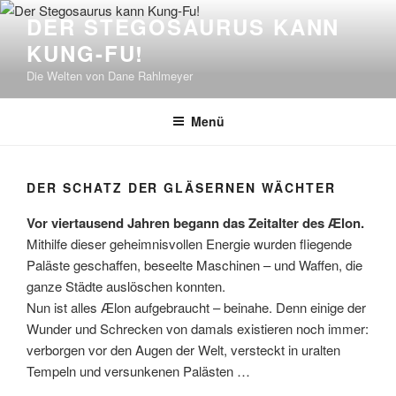
Zum
DER STEGOSAURUS KANN
Inhalt
KUNG-FU!
springen
Die Welten von Dane Rahlmeyer
Menü
DER SCHATZ DER GLÄSERNEN WÄCHTER
Vor viertausend Jahren begann das Zeitalter des Ælon.
Mithilfe dieser geheimnisvollen Energie wurden fliegende
Paläste geschaffen, beseelte Maschinen – und Waffen, die
ganze Städte auslöschen konnten.
Nun ist alles Ælon aufgebraucht – beinahe. Denn einige der
Wunder und Schrecken von damals existieren noch immer:
verborgen vor den Augen der Welt, versteckt in uralten
Tempeln und versunkenen Palästen …