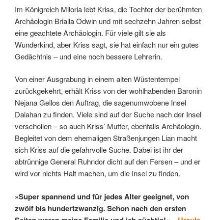
Im Königreich Miloria lebt Kriss, die Tochter der berühmten
Archäologin Brialla Odwin und mit sechzehn Jahren selbst
eine geachtete Archäologin. Für viele gilt sie als
Wunderkind, aber Kriss sagt, sie hat einfach nur ein gutes
Gedächtnis – und eine noch bessere Lehrerin.
Von einer Ausgrabung in einem alten Wüstentempel
zurückgekehrt, erhält Kriss von der wohlhabenden Baronin
Nejana Gellos den Auftrag, die sagenumwobene Insel
Dalahan zu finden. Viele sind auf der Suche nach der Insel
verschollen – so auch Kriss’ Mutter, ebenfalls Archäologin.
Begleitet von dem ehemaligen Straßenjungen Lian macht
sich Kriss auf die gefahrvolle Suche. Dabei ist ihr der
abtrünnige General Ruhndor dicht auf den Fersen – und er
wird vor nichts Halt machen, um die Insel zu finden.
»Super spannend und für jedes Alter geeignet, von
zwölf bis hundertzwanzig. Schon nach den ersten
Seiten waren meine Familie und ich süchtig!«
–
Ursula