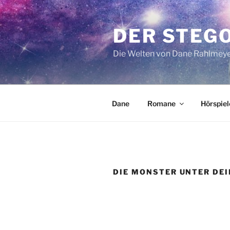
Zum
Inhalt
DER STEG
springen
Die Welten von Dane Rahlmey
Dane
Romane
Hörspiel
DIE MONSTER UNTER DE