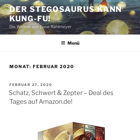
Zum
DER STEGOSAURUS KANN
Inhalt
KUNG-FU!
springen
Die Welten von Dane Rahlmeyer
Menü
MONAT:
FEBRUAR 2020
VERÖFFENTLICHT
FEBRUAR 27, 2020
AM
Schatz, Schwert & Zepter – Deal des
Tages auf Amazon.de!