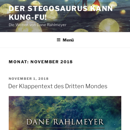
Zum
DER STEGOSAURUS KANN
Inhalt
KUNG-FU!
springen
Die Welten von Dane Rahlmeyer
Menü
MONAT:
NOVEMBER 2018
VERÖFFENTLICHT
NOVEMBER 1, 2018
AM
Der Klappentext des Dritten Mondes