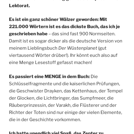
Lektorat.
Es ist ein ganz schöner Wälzer geworden: Mit
221.000 Wörtern ist es das dickste Buch, das ich je
geschrieben habe
– das sind fast 900 Normseiten.
Damit ist es sogar dicker als die deutsche Version von
meinem Lieblingsbuch
Der Wüstenplanet
(gut
viertausend Wörter drüber!). Ihr könnt euch also auf
eine Menge Lesestoff gefasst machen!
Es passiert eine MENGE in dem Buch:
Die
Schlüsselfragmente und die kaiserlichen Prüfungen,
die Geschwister Drayken, das Kettenhaus, der Tempel
der Glocken, die Lichtbringer, das Sumpfmeer, die
Räuberprinzessin, der Varakh, die Flüsterer und der
Richter der Toten sind nur einige der vielen Elemente,
die in der Geschichte vorkommen.
Ich hatte unendlich viel Spaß, das
Zepter
zu