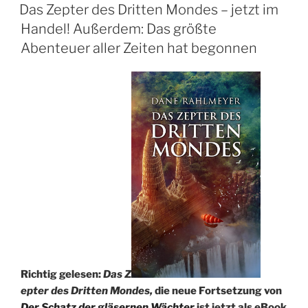
AM
Das Zepter des Dritten Mondes – jetzt im
Handel! Außerdem: Das größte
Abenteuer aller Zeiten hat begonnen
Richtig gelesen:
Das Z
epter des Dritten Mondes,
die neue Fortsetzung von
Der Schatz der gläsernen Wächter
ist jetzt als eBook