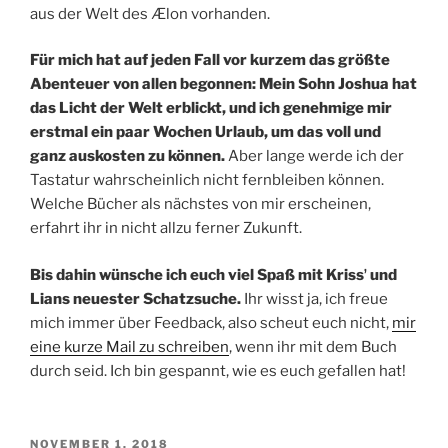
aus der Welt des Ælon vorhanden.
Für mich hat auf jeden Fall vor kurzem das größte
Abenteuer von allen begonnen: Mein Sohn Joshua hat
das Licht der Welt erblickt, und ich genehmige mir
erstmal ein paar Wochen Urlaub, um das voll und
ganz auskosten zu können.
Aber lange werde ich der
Tastatur wahrscheinlich nicht fernbleiben können.
Welche Bücher als nächstes von mir erscheinen,
erfahrt ihr in nicht allzu ferner Zukunft.
Bis dahin wünsche ich euch viel Spaß mit Krissʼ und
Lians neuester Schatzsuche.
Ihr wisst ja, ich freue
mich immer über Feedback, also scheut euch nicht,
mir
eine kurze Mail zu schreiben
, wenn ihr mit dem Buch
durch seid. Ich bin gespannt, wie es euch gefallen hat!
VERÖFFENTLICHT
NOVEMBER 1, 2018