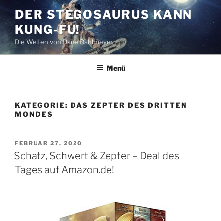
Zum
DER STEGOSAURUS KANN
Inhalt
KUNG-FU!
springen
Die Welten von Dane Rahlmeyer
Menü
KATEGORIE:
DAS ZEPTER DES DRITTEN
MONDES
VERÖFFENTLICHT
FEBRUAR 27, 2020
AM
Schatz, Schwert & Zepter – Deal des
Tages auf Amazon.de!