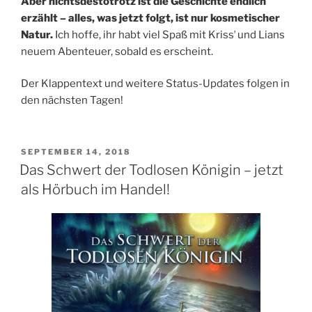
Aber nichtsdestotrotz ist die Geschichte endlich
erzählt – alles, was jetzt folgt, ist nur kosmetischer
Natur.
Ich hoffe, ihr habt viel Spaß mit Krissʼ und Lians
neuem Abenteuer, sobald es erscheint.
Der Klappentext und weitere Status-Updates folgen in
den nächsten Tagen!
VERÖFFENTLICHT
SEPTEMBER 14, 2018
AM
Das Schwert der Todlosen Königin – jetzt
als Hörbuch im Handel!