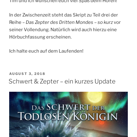
Tim und ich wünschen euch viel Spaß beim Hören!
In der Zwischenzeit steht das Skript zu Teil drei der
Reihe –
Das Zepter des Dritten Mondes
–
so kurz
vor
seiner Vollendung. Natürlich wird auch hierzu eine
Hörbuchfassung erscheinen.
Ich halte euch auf dem Laufenden!
VERÖFFENTLICHT
AUGUST 3, 2018
AM
Schwert & Zepter – ein kurzes Update