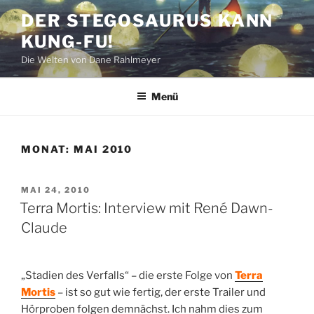
Zum
DER STEGOSAURUS KANN
Inhalt
KUNG-FU!
springen
Die Welten von Dane Rahlmeyer
Menü
MONAT:
MAI 2010
VERÖFFENTLICHT
MAI 24, 2010
AM
Terra Mortis: Interview mit René Dawn-
Claude
„Stadien des Verfalls“ – die erste Folge von
Terra
Mortis
– ist so gut wie fertig, der erste Trailer und
Hörproben folgen demnächst. Ich nahm dies zum