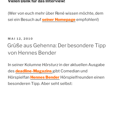
Vielen Dank für das Interview!
(Wer von euch mehr über René wissen möchte, dem
sei ein Besuch auf
seiner Homepage
empfohlen!)
VERÖFFENTLICHT
MAI 12, 2010
AM
Grüße aus Gehenna: Der besondere Tipp
von Hennes Bender
In seiner Kolumne
Hörsturz
in der aktuellen Ausgabe
des
deadline-Magazins
gibt Comedian und
Hörspielfan
Hennes Bender
Hörspielfreunden einen
besonderen Tipp. Aber seht selbst: