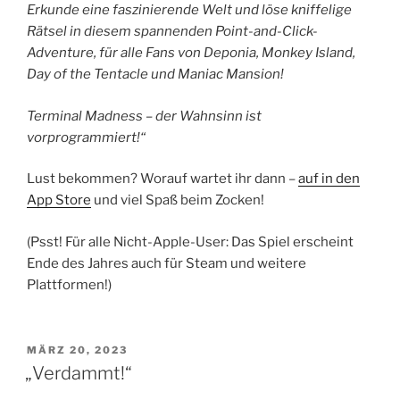
Erkunde eine faszinierende Welt und löse kniffelige
Rätsel in diesem spannenden Point-and-Click-
Adventure, für alle Fans von Deponia, Monkey Island,
Day of the Tentacle und Maniac Mansion!
Terminal Madness – der Wahnsinn ist
vorprogrammiert!“
Lust bekommen? Worauf wartet ihr dann –
auf in den
App Store
und viel Spaß beim Zocken!
(Psst! Für alle Nicht-Apple-User: Das Spiel erscheint
Ende des Jahres auch für Steam und weitere
Plattformen!)
VERÖFFENTLICHT
MÄRZ 20, 2023
AM
„Verdammt!“