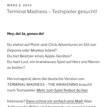
VERÖFFENTLICHT
MÄRZ 2, 2023
AM
Terminal Madness – Testspieler gesucht!
Hey, du! Ja, genau du!
Du stehst auf Point-and-Click-Adventures im Stil von
Deponia
oder
Monkey Island
?
Du bist Besitzer eines Apple-Gerätes?
Du hast Lust, ein brandneues Spiel auf Herz und Nieren
zu testen?
Hervorragend, denn die deutsche Version von
TERMINAL MADNESS – THE AWAKENING braucht
noch Testspieler.
Mehr zum Spiel findest du hier
.
Interesse?
Dann schick mir einfach eine Mail!
Aber