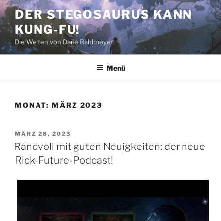
Zum
DER STEGOSAURUS KANN
Inhalt
KUNG-FU!
springen
Die Welten von Dane Rahlmeyer
Menü
MONAT:
MÄRZ 2023
VERÖFFENTLICHT
MÄRZ 28, 2023
AM
Randvoll mit guten Neuigkeiten: der neue
Rick-Future-Podcast!