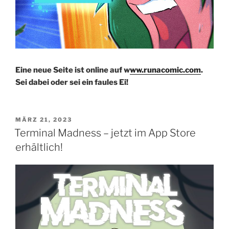
Eine neue Seite ist online auf w
ww.runacomic.com
.
Sei dabei oder sei ein faules Ei!
VERÖFFENTLICHT
MÄRZ 21, 2023
AM
Terminal Madness – jetzt im App Store
erhältlich!