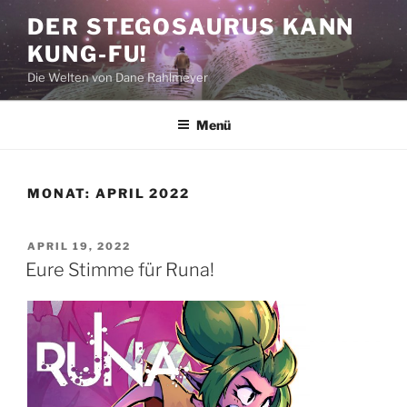
Zum
DER STEGOSAURUS KANN
Inhalt
KUNG-FU!
springen
Die Welten von Dane Rahlmeyer
Menü
MONAT:
APRIL 2022
VERÖFFENTLICHT
APRIL 19, 2022
AM
Eure Stimme für Runa!