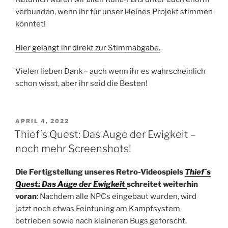
verbunden, wenn ihr für unser kleines Projekt stimmen
könntet!
Hier gelangt ihr direkt zur Stimmabgabe.
Vielen lieben Dank – auch wenn ihr es wahrscheinlich
schon wisst, aber ihr seid die Besten!
VERÖFFENTLICHT
APRIL 4, 2022
AM
Thief´s Quest: Das Auge der Ewigkeit –
noch mehr Screenshots!
Die Fertigstellung unseres Retro-Videospiels
Thief´s
Quest: Das Auge der Ewigkeit
schreitet weiterhin
voran
: Nachdem alle NPCs eingebaut wurden, wird
jetzt noch etwas Feintuning am Kampfsystem
betrieben sowie nach kleineren Bugs geforscht.