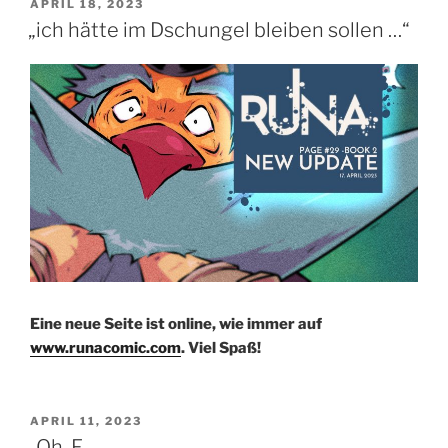
VERÖFFENTLICHT
APRIL 18, 2023
AM
„ich hätte im Dschungel bleiben sollen …“
Eine neue Seite ist online, wie immer auf
www.runacomic.com
. Viel Spaß!
VERÖFFENTLICHT
APRIL 11, 2023
AM
„Oh, F–„