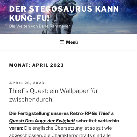
Zum
DER STEGOSAURUS KANN
Inhalt
KUNG-FU!
springen
Die Welten von Dane Rahlmeyer
Menü
MONAT:
APRIL 2023
VERÖFFENTLICHT
APRIL 26, 2023
AM
Thief´s Quest: ein Wallpaper für
zwischendurch!
Die Fertigstellung unseres Retro-RPGs
Thief´s
Quest: Das Auge der Ewigkeit
schreitet weiterhin
voran:
Die englische Übersetzung ist so gut wie
abgeschlossen, die Charakterportraits sind alle