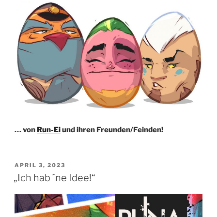
… von
Run-Ei
und ihren Freunden/Feinden!
VERÖFFENTLICHT
APRIL 3, 2023
AM
„Ich hab ´ne Idee!“