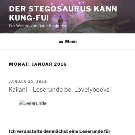
Zum
DER STEGOSAURUS KANN
Inhalt
KUNG-FU!
springen
Die Welten von Dane Rahlmeyer
Menü
MONAT:
JANUAR 2016
VERÖFFENTLICHT
JANUAR 20, 2016
AM
Kailani – Leserunde bei Lovelybooks!
Ich veranstalte demnächst eine Leserunde für