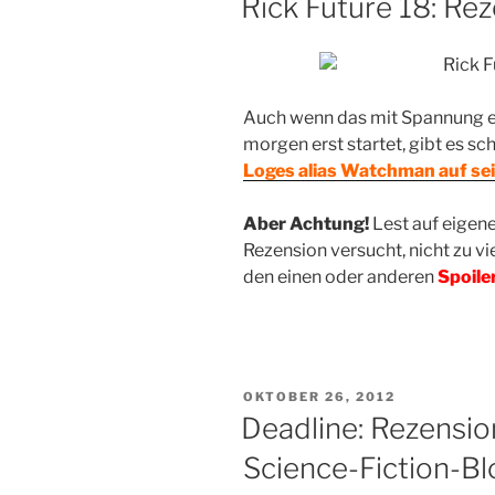
Rick Future 18: R
Auch wenn das mit Spannung 
morgen erst startet, gibt es sc
Loges alias Watchman auf se
Aber Achtung!
Lest auf eigene
Rezension versucht, nicht zu vi
den einen oder anderen
Spoile
VERÖFFENTLICHT
OKTOBER 26, 2012
AM
Deadline: Rezensi
Science-Fiction-Bl