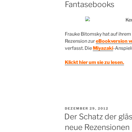
Fantasebooks
Frauke Bitomsky hat auf ihre
Rezension zur
eBookversion v
verfasst. Die
Miyazaki
-Anspiel
Klickt hier um sie zu lesen.
VERÖFFENTLICHT
DEZEMBER 29, 2012
AM
Der Schatz der glä
neue Rezensionen