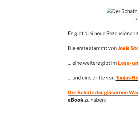
Es gibt drei neue Rezensionen
Die erste stammt von
Josis St
… eine weitere gibt im
Lese- u
… und eine dritte von
Tanjas R
Der Schatz der gläsernen Wä
eBook
zu haben: