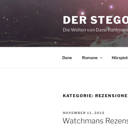
Zum
Inhalt
DER STEG
springen
Die Welten von Dane Rahlmey
Dane
Romane
Hörspiel
KATEGORIE:
REZENSION
VERÖFFENTLICHT
NOVEMBER 11, 2015
AM
Watchmans Rezensi