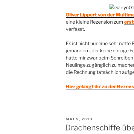
Oliver Lippert von der Multim
eine kleine Rezension zum
erst
verfasst.
Es ist nicht nur eine sehr nett
jemandem, der keine einzige F
hatte mir zwar beim Schreiben
Neulinge zugänglich zu machen, 
die Rechnung tatsächlich aufg
Hier gelangt ihr zu der Rezens
VERÖFFENTLICHT
MAI 5, 2013
AM
Drachenschiffe übe