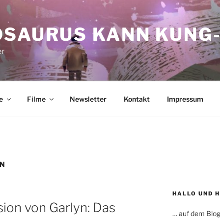
OSAURUS KANN KUNG-
er
e
Filme
Newsletter
Kontakt
Impressum
EN
HALLO UND 
on von Garlyn: Das
… auf dem Blog