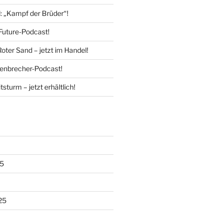
l: „Kampf der Brüder“!
Future-Podcast!
Roter Sand – jetzt im Handel!
enbrecher-Podcast!
tsturm – jetzt erhältlich!
5
25