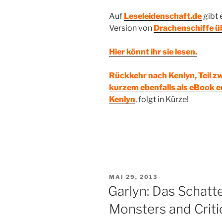
Auf
Leseleidenschaft.de
gibt 
Version von
Drachenschiffe ü
Hier könnt ihr sie lesen.
Rückkehr nach Kenlyn, Teil zw
kurzem ebenfalls als eBook 
Kenlyn
, folgt in Kürze!
VERÖFFENTLICHT
MAI 29, 2013
AM
Garlyn: Das Schatt
Monsters and Criti