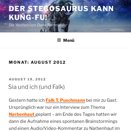
Zum
DER STEGOSAURUS KANN
Inhalt
KUNG-FU!
springen
Die Welten von Dane Rahlmeyer
Menü
MONAT:
AUGUST 2012
VERÖFFENTLICHT
AUGUST 19, 2012
AM
Sia und ich (und Falk)
Gestern hatte ich
Falk T. Puschmann
bei mir zu Gast.
Ursprünglich war nur ein Interview zum Thema
Narbenhaut
geplant – am Ende des Tages hatten wir
dann die Aufnahme eines spontanen Brainstormings
und einen Audio/Video-Kommentar zu Narbenhaut im