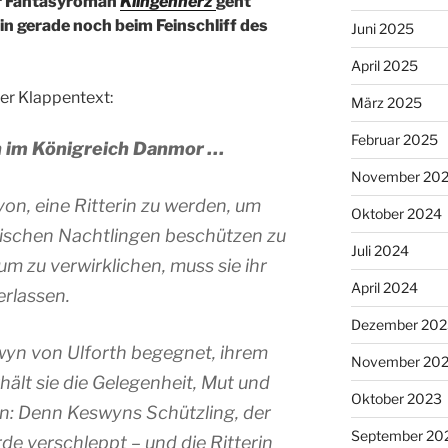
er Fantasyroman
Klingenherz
geht
in gerade noch beim Feinschliff des
Juni 2025
April 2025
er Klappentext:
März 2025
Februar 2025
h im Königreich Danmor …
November 20
on, eine Ritterin zu werden, um
Oktober 2024
ischen Nachtlingen beschützen zu
Juli 2024
m zu verwirklichen, muss sie ihr
April 2024
verlassen.
Dezember 202
swyn von Ulforth begegnet, ihrem
November 20
rhält sie die Gelegenheit, Mut und
Oktober 2023
: Denn Keswyns Schützling, der
September 20
e verschleppt – und die Ritterin