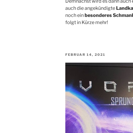
Demnächst wird es dann auch e
auch die angekündigte
Landka
noch ein
besonderes Schmank
folgt in Kürze mehr!
VERÖFFENTLICHT
FEBRUAR 14, 2021
AM