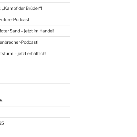
l: „Kampf der Brüder“!
Future-Podcast!
Roter Sand – jetzt im Handel!
enbrecher-Podcast!
tsturm – jetzt erhältlich!
5
25