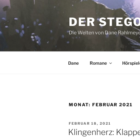
Zum
Inhalt
DER STEG
springen
Die Welten von Dane Rahlmey
Dane
Romane
Hörspiel
MONAT:
FEBRUAR 2021
VERÖFFENTLICHT
FEBRUAR 18, 2021
AM
Klingenherz: Klapp