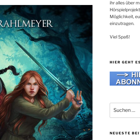
ihr alles über
Hörspielprojekt
Möglichkeit, e
einzutragen.
Viel Spaß!
HIER GEHT E
Suche
nach:
NEUESTE BE