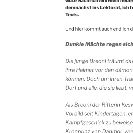
Gute Nachrichten! Mein neu
demnächst ins Lektorat, ich b
Texts.
Und hier kommt auch endlich d
Dunkle Mächte regen sic
Die junge Breoni träumt dav
ihre Heimat vor den dämon
können. Doch um ihren Trau
Dorf und alle, die sie liebt, 
Als Breoni der Ritterin Ke
Vorbild seit Kindertagen, e
Kampfgeschick zu beweisen
Kronprinz von Danmor, wurd