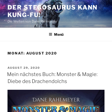
Zum
DER STEGOSAURUS KANN
Inhalt
KUNG-FU!
springen
Die Welten von Dane Rahlmeyer
Menü
MONAT:
AUGUST 2020
VERÖFFENTLICHT
AUGUST 29, 2020
AM
Mein nächstes Buch: Monster & Magie:
Diebe des Drachendolchs