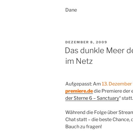
Dane
VERÖFFENTLICHT
DEZEMBER 8, 2009
AM
Das dunkle Meer de
im Netz
Aufgepasst: Am
13. Dezember
premiere.de
die Premiere der 
der Sterne 6 – Sanctuary
“ statt.
Während die Folge über Stream 
Chat statt – die beste Chance,
Bauch zu fragen!