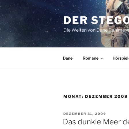
Zum
Inhalt
DER STEG
springen
Die Welten von Dane Rahlmey
Dane
Romane
Hörspiel
MONAT:
DEZEMBER 2009
VERÖFFENTLICHT
DEZEMBER 31, 2009
AM
Das dunkle Meer de