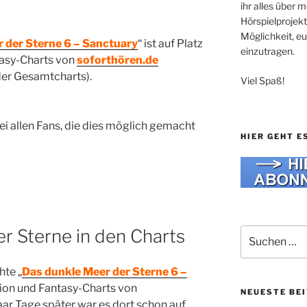
ihr alles über
Hörspielprojekt
Möglichkeit, e
 der Sterne 6 – Sanctuary
“ ist auf Platz
einzutragen.
tasy-Charts von
soforthören.de
 der Gesamtcharts).
Viel Spaß!
i allen Fans, die dies möglich gemacht
HIER GEHT E
r Sterne in den Charts
Suche
nach:
hte „
Das dunkle Meer der Sterne 6 –
tion und Fantasy-Charts von
NEUESTE BE
paar Tage später war es dort schon auf