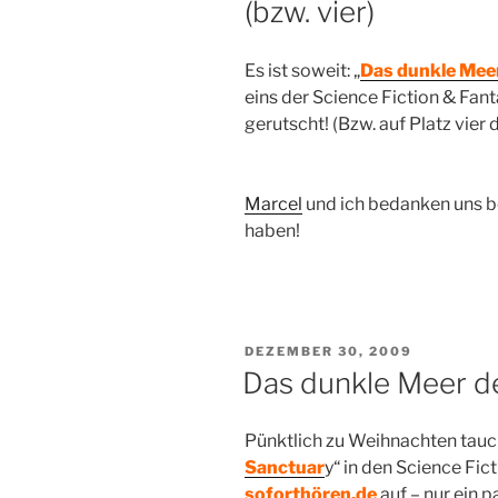
(bzw. vier)
Es ist soweit: „
Das dunkle Meer
eins der Science Fiction & Fan
gerutscht! (Bzw. auf Platz vier
Marcel
und ich bedanken uns be
haben!
VERÖFFENTLICHT
DEZEMBER 30, 2009
AM
Das dunkle Meer de
Pünktlich zu Weihnachten tauc
Sanctuar
y“ in den Science Fic
soforthören.de
auf – nur ein 