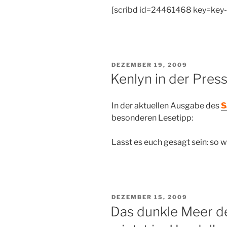
[scribd id=24461468 key=ke
VERÖFFENTLICHT
DEZEMBER 19, 2009
AM
Kenlyn in der Pres
In der aktuellen Ausgabe des
S
besonderen Lesetipp:
Lasst es euch gesagt sein: so w
VERÖFFENTLICHT
DEZEMBER 15, 2009
AM
Das dunkle Meer de