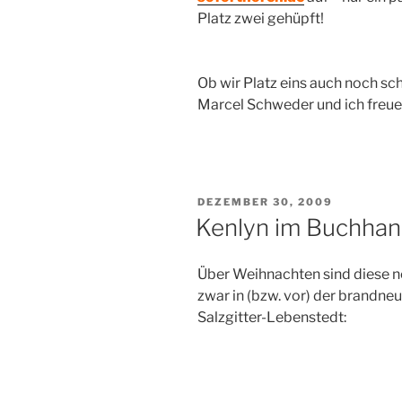
Platz zwei gehüpft!
Ob wir Platz eins auch noch s
Marcel Schweder und ich freuen
VERÖFFENTLICHT
DEZEMBER 30, 2009
AM
Kenlyn im Buchhan
Über Weihnachten sind diese 
zwar in (bzw. vor) der brandne
Salzgitter-Lebenstedt: