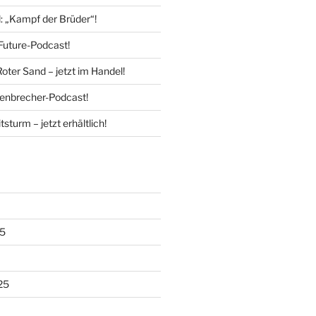
l: „Kampf der Brüder“!
Future-Podcast!
Roter Sand – jetzt im Handel!
enbrecher-Podcast!
tsturm – jetzt erhältlich!
5
25