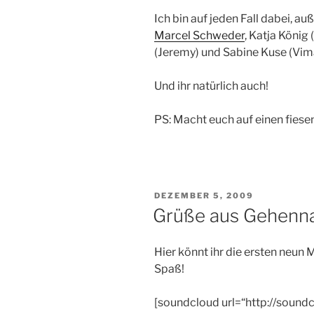
Ich bin auf jeden Fall dabei, 
Marcel Schweder
, Katja König
(Jeremy) und Sabine Kuse (Vim
Und ihr natürlich auch!
PS: Macht euch auf einen fiesen
VERÖFFENTLICHT
DEZEMBER 5, 2009
AM
Grüße aus Gehenna
Hier könnt ihr die ersten neun 
Spaß!
[soundcloud url=“http://soun