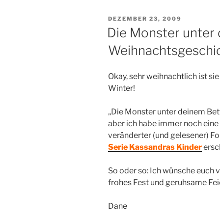
VERÖFFENTLICHT
DEZEMBER 23, 2009
AM
Die Monster unter 
Weihnachtsgeschi
Okay, sehr weihnachtlich ist sie
Winter!
„Die Monster unter deinem Bett“ 
aber ich habe immer noch eine 
veränderter (und gelesener) For
Serie Kassandras Kinder
ersc
So oder so: Ich wünsche euch v
frohes Fest und geruhsame Fei
Dane