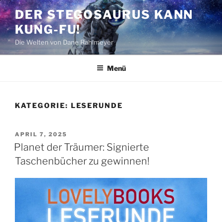
Zum
DER STEGOSAURUS KANN
Inhalt
KUNG-FU!
springen
Die Welten von Dane Rahlmeyer
Menü
KATEGORIE:
LESERUNDE
VERÖFFENTLICHT
APRIL 7, 2025
AM
Planet der Träumer: Signierte
Taschenbücher zu gewinnen!