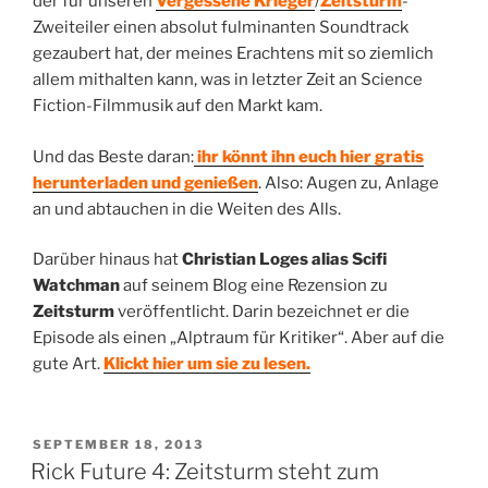
der für unseren
Vergessene Krieger
/
Zeitsturm
-
Zweiteiler einen absolut fulminanten Soundtrack
gezaubert hat, der meines Erachtens mit so ziemlich
allem mithalten kann, was in letzter Zeit an Science
Fiction-Filmmusik auf den Markt kam.
Und das Beste daran:
ihr könnt ihn euch hier gratis
herunterladen und genießen
. Also: Augen zu, Anlage
an und abtauchen in die Weiten des Alls.
Darüber hinaus hat
Christian Loges alias Scifi
Watchman
auf seinem Blog eine Rezension zu
Zeitsturm
veröffentlicht. Darin bezeichnet er die
Episode als einen „Alptraum für Kritiker“. Aber auf die
gute Art.
Klickt hier um sie zu lesen.
VERÖFFENTLICHT
SEPTEMBER 18, 2013
AM
Rick Future 4: Zeitsturm steht zum