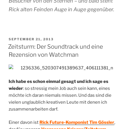
Besucher von den Sternen – und bald steht
Rick alten Feinden Auge in Auge gegenüber.
VERÖFFENTLICHT
SEPTEMBER 21, 2013
AM
Zeitsturm: Der Soundtrack und eine
Rezension von Watchman
Ich habe es schon einmal gesagt und ich sage es
wieder
: so stressig mein Job auch sein kann, eines
möchte ich daran niemals missen. Und das sind die
vielen unglaublich kreativen Leute mit denen ich
zusammenarbeiten darf.
Einer davon ist
Rick Future-Komponist Tim Gössler
,