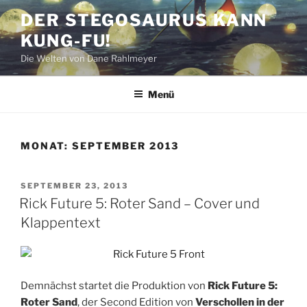
Zum
DER STEGOSAURUS KANN
Inhalt
KUNG-FU!
springen
Die Welten von Dane Rahlmeyer
Menü
MONAT:
SEPTEMBER 2013
VERÖFFENTLICHT
SEPTEMBER 23, 2013
AM
Rick Future 5: Roter Sand – Cover und
Klappentext
Demnächst startet die Produktion von
Rick Future 5:
Roter Sand
, der Second Edition von
Verschollen in der