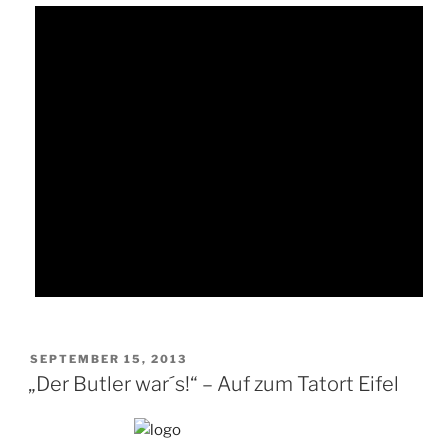
VERÖFFENTLICHT
SEPTEMBER 15, 2013
AM
„Der Butler war´s!“ – Auf zum Tatort Eifel