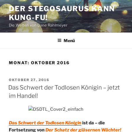
Zum
DER STEGOSAURUS KANN
Inhalt
KUNG-FU!
springen
Die Welten von Dane Rahlmeyer
Menü
MONAT:
OKTOBER 2016
VERÖFFENTLICHT
OKTOBER 27, 2016
AM
Das Schwert der Todlosen Königin – jetzt
im Handel!
Das Schwert der Todlosen Königin
ist da – die
Fortsetzung von
Der Schatz der gläsernen Wächter!