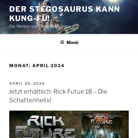
Zum
DER STEGOSAURUS KANN
Inhalt
KUNG-FU!
springen
Die Welten von Dane Rahlmeyer
Menü
MONAT:
APRIL 2024
VERÖFFENTLICHT
APRIL 29, 2024
AM
Jetzt erhältlich: Rick Futue 18 – Die
Schattenhelix!