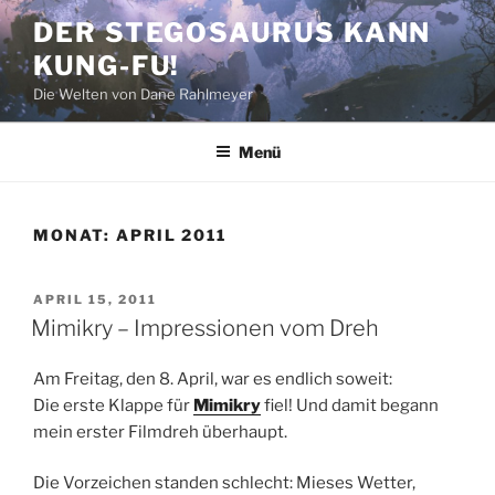
Zum
DER STEGOSAURUS KANN
Inhalt
KUNG-FU!
springen
Die Welten von Dane Rahlmeyer
Menü
MONAT:
APRIL 2011
VERÖFFENTLICHT
APRIL 15, 2011
AM
Mimikry – Impressionen vom Dreh
Am Freitag, den 8. April, war es endlich soweit:
Die erste Klappe für
Mimikry
fiel! Und damit begann
mein erster Filmdreh überhaupt.
Die Vorzeichen standen schlecht: Mieses Wetter,