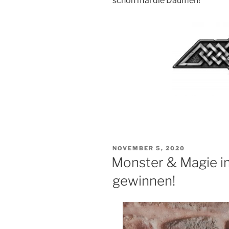
schon mal die Daumen!
VERÖFFENTLICHT
NOVEMBER 5, 2020
AM
Monster & Magie i
gewinnen!