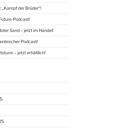
l: „Kampf der Brüder“!
Future-Podcast!
Roter Sand – jetzt im Handel!
enbrecher-Podcast!
tsturm – jetzt erhältlich!
5
25