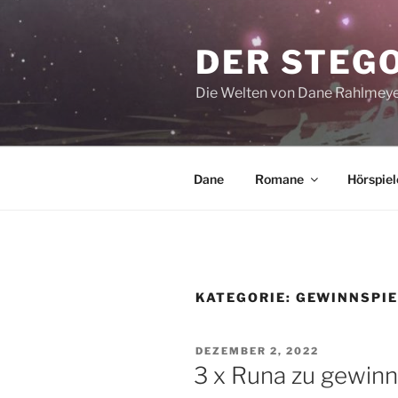
Zum
Inhalt
DER STEG
springen
Die Welten von Dane Rahlmey
Dane
Romane
Hörspiel
KATEGORIE:
GEWINNSPIE
VERÖFFENTLICHT
DEZEMBER 2, 2022
AM
3 x Runa zu gewinn