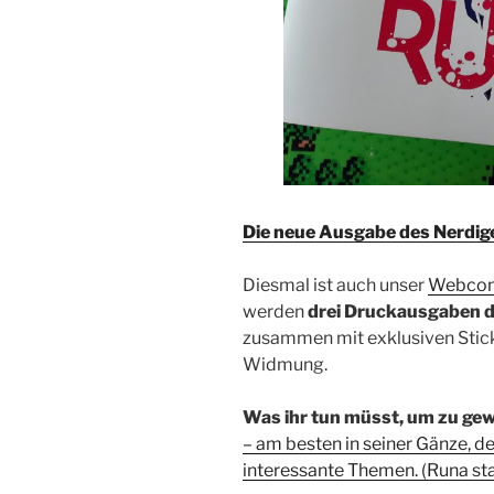
Die neue Ausgabe des Nerdigen
Diesmal ist auch unser
Webco
werden
drei Druckausgaben d
zusammen mit exklusiven Stick
Widmung.
Was ihr tun müsst, um zu ge
– am besten in seiner Gänze, de
interessante Themen. (Runa star