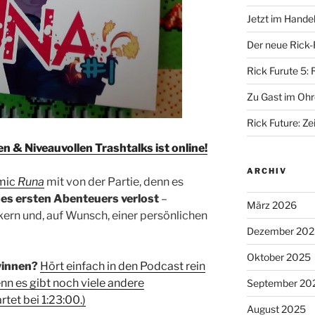
Jetzt im Hande
Der neue Rick-
Rick Furute 5: 
Zu Gast im Ohr
Rick Future: Zei
 & Niveauvollen Trashtalks ist online!
ARCHIV
mic
Runa
mit von der Partie, denn es
es ersten Abenteuers verlost
–
März 2026
ern und, auf Wunsch, einer persönlichen
Dezember 202
Oktober 2025
winnen?
Hört einfach in den Podcast rein
nn es gibt noch viele andere
September 20
tet bei 1:23:00.)
August 2025