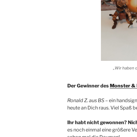
„Wir haben d
Der Gewinner des
Monster &
Ronald Z. aus BS
– ein handsig
heute an Dich raus. Viel Spaß 
Ihr habt nicht gewonnen? Nic
es noch einmal eine größere Ve