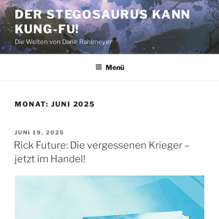
Zum
DER STEGOSAURUS KANN
Inhalt
KUNG-FU!
springen
Die Welten von Dane Rahlmeyer
Menü
MONAT:
JUNI 2025
VERÖFFENTLICHT
JUNI 19, 2025
AM
Rick Future: Die vergessenen Krieger –
jetzt im Handel!