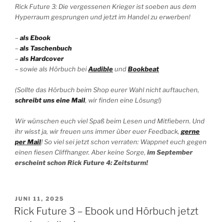
Rick Future 3: Die vergessenen Krieger
ist soeben aus dem
Hyperraum gesprungen und jetzt im Handel zu erwerben!
–
als Ebook
–
als Taschenbuch
–
als Hardcover
– sowie als Hörbuch bei
Audible
und
Bookbeat
(Sollte das Hörbuch beim Shop eurer Wahl nicht auftauchen,
schreibt uns eine Mail
, wir finden eine Lösung!)
Wir wünschen euch viel Spaß beim Lesen und Mitfiebern. Und
ihr wisst ja, wir freuen uns immer über euer Feedback,
gerne
per Mail
! So viel sei jetzt schon verraten: Wappnet euch gegen
einen fiesen Cliffhanger. Aber keine Sorge,
im September
erscheint schon
Rick Future 4: Zeitsturm
!
VERÖFFENTLICHT
JUNI 11, 2025
AM
Rick Future 3 – Ebook und Hörbuch jetzt