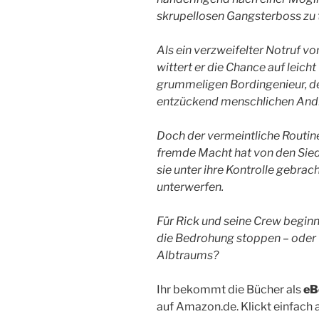
skrupellosen Gangsterboss zu 
Als ein verzweifelter Notruf vo
wittert er die Chance auf leic
grummeligen Bordingenieur, d
entzückend menschlichen Androi
Doch der vermeintliche Routine
fremde Macht hat von den Siedl
sie unter ihre Kontrolle gebracht
unterwerfen.
Für Rick und seine Crew beginn
die Bedrohung stoppen – oder w
Albtraums?
Ihr bekommt die Bücher als
eB
auf Amazon.de. Klickt einfach a