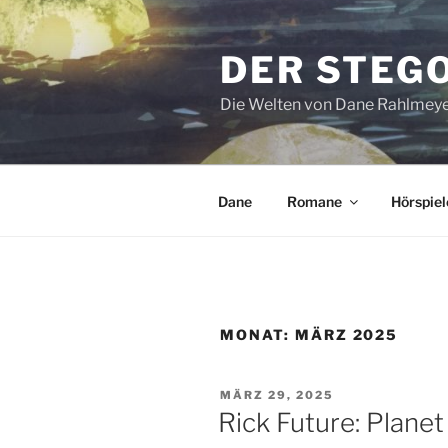
Zum
Inhalt
DER STEG
springen
Die Welten von Dane Rahlmey
Dane
Romane
Hörspiel
MONAT:
MÄRZ 2025
VERÖFFENTLICHT
MÄRZ 29, 2025
AM
Rick Future: Plane