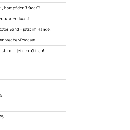
l: „Kampf der Brüder“!
Future-Podcast!
Roter Sand – jetzt im Handel!
enbrecher-Podcast!
tsturm – jetzt erhältlich!
5
25