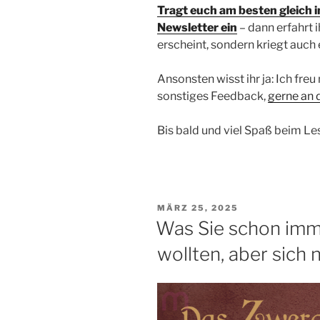
Tragt euch am besten gleich 
Newsletter ein
– dann erfahrt i
erscheint, sondern kriegt auch
Ansonsten wisst ihr ja: Ich fr
sonstiges Feedback,
gerne an 
Bis bald und viel Spaß beim Le
VERÖFFENTLICHT
MÄRZ 25, 2025
AM
Was Sie schon imm
wollten, aber sich 