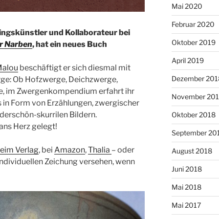
Mai 2020
Februar 2020
lingskünstler und Kollaborateur bei
Oktober 2019
er Narben
, hat ein neues Buch
April 2019
Malou
beschäftigt er sich diesmal mit
Dezember 201
ge: Ob Hofzwerge, Deichzwerge,
, im Zwergenkompendium erfahrt ihr
November 20
 es in Form von Erzählungen, zwergischer
nderschön-skurrilen Bildern.
Oktober 2018
ans Herz gelegt!
September 20
beim Verlag
, bei
Amazon
,
Thalia
– oder
August 2018
 individuellen Zeichung versehen, wenn
Juni 2018
Mai 2018
Mai 2017