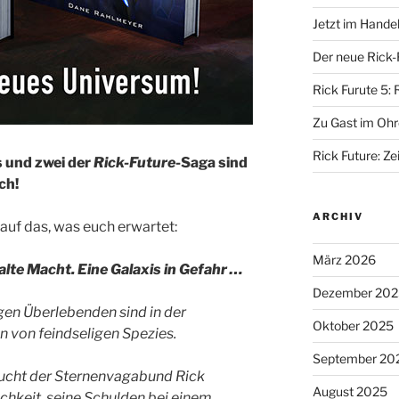
Jetzt im Hande
Der neue Rick-
Rick Furute 5: 
Zu Gast im Ohr
Rick Future: Zei
s und zwei der
Rick-Future
-Saga sind
ch!
ARCHIV
auf das, was euch erwartet:
März 2026
alte Macht. Eine Galaxis in Gefahr …
Dezember 202
igen Überlebenden sind in der
Oktober 2025
n von feindseligen Spezies.
September 20
sucht der Sternenvagabund Rick
August 2025
chkeit, seine Schulden bei einem