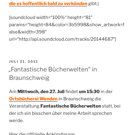
die es hoffentlich bald zu verkünden
gibt.)
[soundcloud width=“100%“ height=“81″
params=“height=84&color=3b5998&show_artwork=f
alse&width=398″
url=“http://api.soundcloud.com/tracks/20144687″]
VERÖFFENTLICHT
JULI 21, 2011
AM
„Fantastische Bücherwelten“ in
Braunschweig
Am
Mittwoch, den 27. Juli
findet
um 15:30
in der
Ortsbücherei Wenden
in Braunschweig die
Veranstaltung
Fantastische Bücherwelten
statt, bei
der ich ein bisschen über meine Arbeit sprechen
werde.
Hier die offizielle Ankündigung: