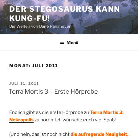
Zum
DER STEGOSAURUS KANN
Inhalt
KUNG-FU!
springen
Die Welten von Dane Rahlmeyer
Menü
MONAT:
JULI 2011
VERÖFFENTLICHT
JULI 31, 2011
AM
Terra Mortis 3 – Erste Hörprobe
Endlich gibt es die erste Hörprobe zu
Terra Mortis 3:
Nekropolis
zu hören. Ich wünsche euch viel Spaß!
(Und nein, das ist noch nicht
die aufregende Neuigkeit,