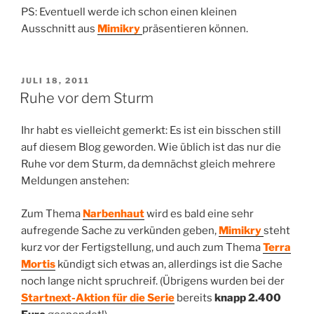
PS: Eventuell werde ich schon einen kleinen
Ausschnitt aus
Mimikry
präsentieren können.
VERÖFFENTLICHT
JULI 18, 2011
AM
Ruhe vor dem Sturm
Ihr habt es vielleicht gemerkt: Es ist ein bisschen still
auf diesem Blog geworden. Wie üblich ist das nur die
Ruhe vor dem Sturm, da demnächst gleich mehrere
Meldungen anstehen:
Zum Thema
Narbenhaut
wird es bald eine sehr
aufregende Sache zu verkünden geben,
Mimikry
steht
kurz vor der Fertigstellung, und auch zum Thema
Terra
Mortis
kündigt sich etwas an, allerdings ist die Sache
noch lange nicht spruchreif. (Übrigens wurden bei der
Startnext-Aktion für die Serie
bereits
knapp 2.400