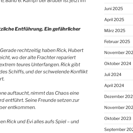
re, Band 6: Kampf der Brüder
ist jetzt im
Juni 2025
April 2025
tzliche Entführung. Ein gefährlicher
März 2025
Februar 2025
. Gerade rechtzeitig haben Rick, Hubert
November 20
icht, wo der alte Frachter repariert
Oktober 2024
 extrem teures Unterfangen. Rick gibt
es Schiffs, und der schwelende Konflikt
Juli 2024
t.
April 2024
one auftaucht, nimmt das Chaos eine
Dezember 202
d entführt. Seine Freunde setzen zur
apper entkommen.
November 20
Oktober 2023
n Rick und Evi alles aufs Spiel – und
September 20