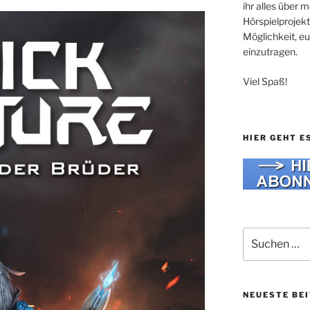
ihr alles über
Hörspielprojekt
Möglichkeit, e
einzutragen.
Viel Spaß!
HIER GEHT E
Suche
nach:
NEUESTE BE