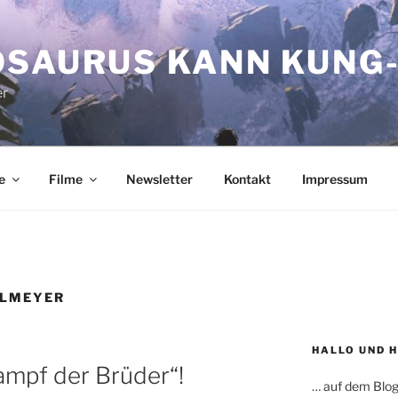
OSAURUS KANN KUNG-
er
e
Filme
Newsletter
Kontakt
Impressum
HLMEYER
HALLO UND 
Kampf der Brüder“!
… auf dem Blog