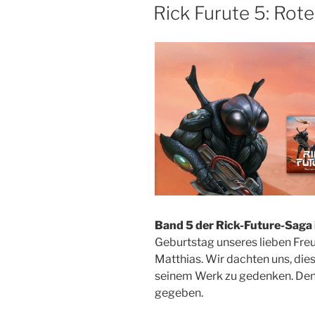
AM
Rick Furute 5: Rote
Band 5 der Rick-Future-Saga i
Geburtstag unseres lieben Fre
Matthias. Wir dachten uns, die
seinem Werk zu gedenken. Denn
gegeben.