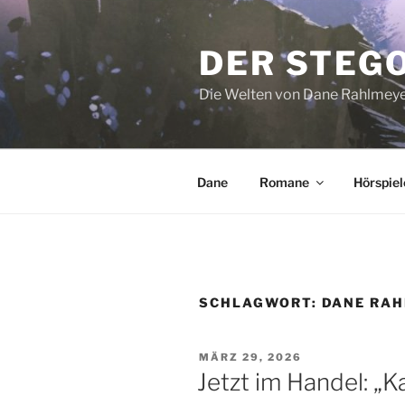
Zum
Inhalt
DER STEG
springen
Die Welten von Dane Rahlmey
Dane
Romane
Hörspiel
SCHLAGWORT:
DANE RA
VERÖFFENTLICHT
MÄRZ 29, 2026
AM
Jetzt im Handel: „