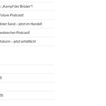
l: „Kampf der Brüder“!
Future-Podcast!
Roter Sand – jetzt im Handel!
enbrecher-Podcast!
tsturm – jetzt erhältlich!
5
25