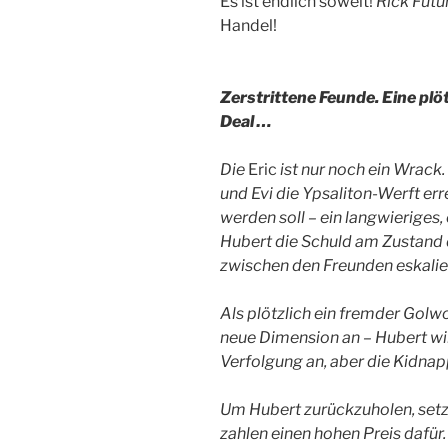
Es ist endlich soweit!
Rick Futu
Handel!
Zerstrittene Feunde. Eine plö
Deal …
Die
Eric
ist nur noch ein Wrack
und Evi die Ypsaliton-Werft erre
werden soll – ein langwieriges,
Hubert die Schuld am Zustand d
zwischen den Freunden eskalier
Als plötzlich ein fremder Golw
neue Dimension an – Hubert wir
Verfolgung an, aber die Kidn
Um Hubert zurückzuholen, setze
zahlen einen hohen Preis dafür.