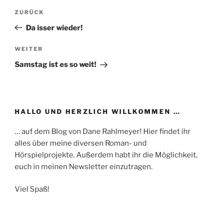
Beitragsnavigation
Vorheriger
ZURÜCK
Beitrag
Da isser wieder!
Nächster
WEITER
Beitrag
Samstag ist es so weit!
HALLO UND HERZLICH WILLKOMMEN …
… auf dem Blog von Dane Rahlmeyer! Hier findet ihr
alles über meine diversen Roman- und
Hörspielprojekte. Außerdem habt ihr die Möglichkeit,
euch in meinen Newsletter einzutragen.
Viel Spaß!