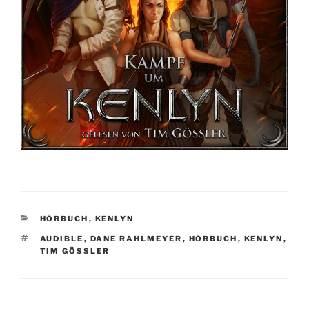
KATEGORIEN
HÖRBUCH
,
KENLYN
SCHLAGWÖRTER
AUDIBLE
,
DANE RAHLMEYER
,
HÖRBUCH
,
KENLYN
,
TIM GÖSSLER