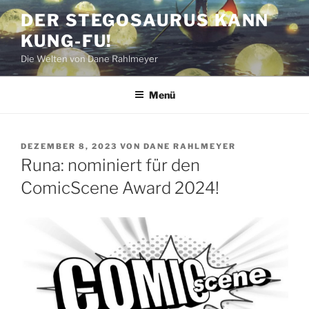
Zum
DER STEGOSAURUS KANN
Inhalt
KUNG-FU!
springen
Die Welten von Dane Rahlmeyer
Menü
VERÖFFENTLICHT
DEZEMBER 8, 2023
VON
DANE RAHLMEYER
AM
Runa: nominiert für den
ComicScene Award 2024!