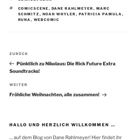
SCHLAGWÖRTER
COMICSCENE
,
DANE RAHLMEYER
,
MARC
SCHMITZ
,
NOAH WHYLER
,
PATRICIA PAMULA
,
RUNA
,
WEBCOMIC
Beitragsnavigation
Vorheriger
ZURÜCK
Beitrag
Pünktlich zu Nikolaus: Die Rick Future Extra
Soundtracks!
Nächster
WEITER
Beitrag
Fröhliche Weihnachten, alle zusammen!
HALLO UND HERZLICH WILLKOMMEN …
… auf dem Blog von Dane Rahlmeyer! Hier findet ihr