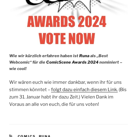
Wie wir kürzlich erfahren haben ist
Runa
als „Best
Webcomic“ für die
ComicScene Awards 2024
nominiert –
wie cool!
Wir wären euch wie immer dankbar, wenn ihr für uns
stimmen könntet –
folgt dazu einfach diesem Link.
(Bis
zum 31. Januar habt ihr dazu Zeit.) Vielen Dank im
Voraus an alle von euch, die für uns voten!
KATEGORIEN
COMICS
,
RUNA