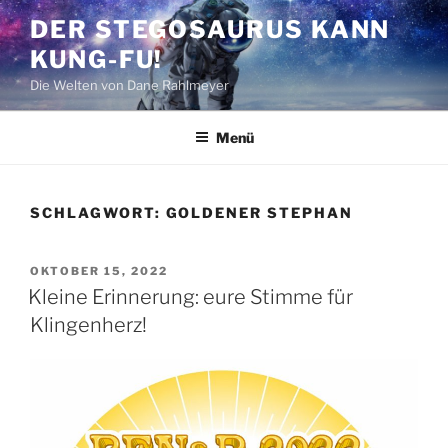
Zum
DER STEGOSAURUS KANN
Inhalt
KUNG-FU!
springen
Die Welten von Dane Rahlmeyer
Menü
SCHLAGWORT:
GOLDENER STEPHAN
VERÖFFENTLICHT
OKTOBER 15, 2022
AM
Kleine Erinnerung: eure Stimme für
Klingenherz!