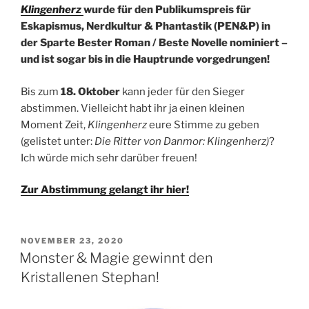
Klingenherz
wurde für den Publikumspreis für
Eskapismus, Nerdkultur & Phantastik (PEN&P) in
der Sparte Bester Roman / Beste Novelle nominiert –
und ist sogar bis in die Hauptrunde vorgedrungen!
Bis zum
18. Oktober
kann jeder für den Sieger
abstimmen. Vielleicht habt ihr ja einen kleinen
Moment Zeit,
Klingenherz
eure Stimme zu geben
(gelistet unter:
Die Ritter von Danmor: Klingenherz)
?
Ich würde mich sehr darüber freuen!
Zur Abstimmung gelangt ihr hier!
VERÖFFENTLICHT
NOVEMBER 23, 2020
AM
Monster & Magie gewinnt den
Kristallenen Stephan!