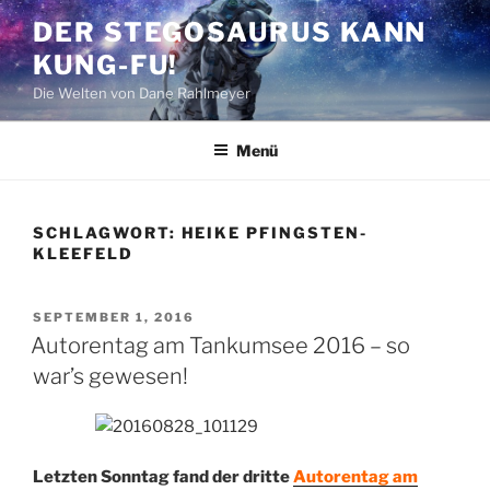
Zum
DER STEGOSAURUS KANN
Inhalt
KUNG-FU!
springen
Die Welten von Dane Rahlmeyer
Menü
SCHLAGWORT:
HEIKE PFINGSTEN-
KLEEFELD
VERÖFFENTLICHT
SEPTEMBER 1, 2016
AM
Autorentag am Tankumsee 2016 – so
war’s gewesen!
Letzten Sonntag fand der dritte
Autorentag am