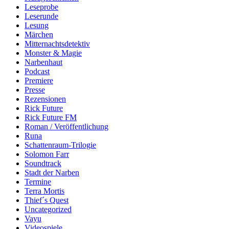
Leseprobe
Leserunde
Lesung
Märchen
Mitternachtsdetektiv
Monster & Magie
Narbenhaut
Podcast
Premiere
Presse
Rezensionen
Rick Future
Rick Future FM
Roman / Veröffentlichung
Runa
Schattenraum-Trilogie
Solomon Farr
Soundtrack
Stadt der Narben
Termine
Terra Mortis
Thief´s Quest
Uncategorized
Vayu
Videospiele