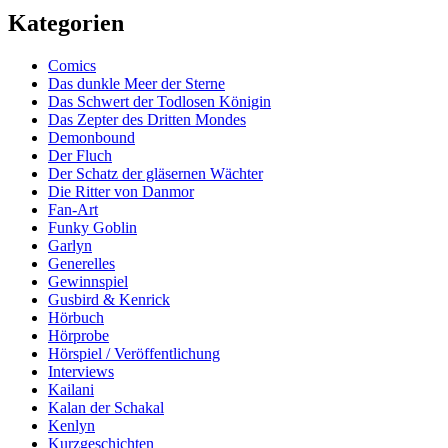
Kategorien
Comics
Das dunkle Meer der Sterne
Das Schwert der Todlosen Königin
Das Zepter des Dritten Mondes
Demonbound
Der Fluch
Der Schatz der gläsernen Wächter
Die Ritter von Danmor
Fan-Art
Funky Goblin
Garlyn
Generelles
Gewinnspiel
Gusbird & Kenrick
Hörbuch
Hörprobe
Hörspiel / Veröffentlichung
Interviews
Kailani
Kalan der Schakal
Kenlyn
Kurzgeschichten