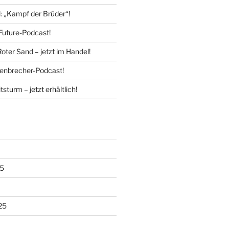
l: „Kampf der Brüder“!
Future-Podcast!
Roter Sand – jetzt im Handel!
enbrecher-Podcast!
tsturm – jetzt erhältlich!
5
25