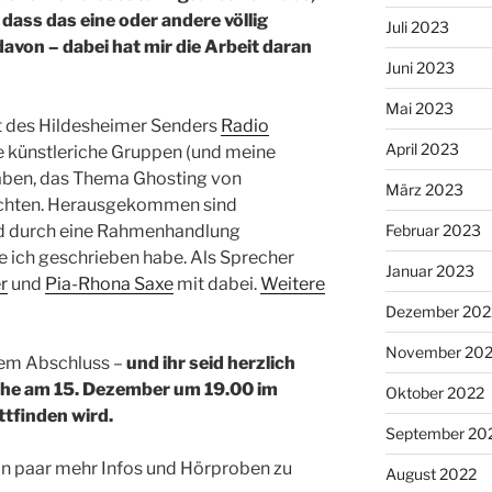
dass das eine oder andere völlig
Juli 2023
 davon – dabei hat mir die Arbeit daran
Juni 2023
Mai 2023
kt des Hildesheimer Senders
Radio
April 2023
e künstleriche Gruppen (und meine
ben, das Thema Ghosting von
März 2023
uchten. Herausgekommen sind
Februar 2023
nd durch eine Rahmenhandlung
 ich geschrieben habe. Als Sprecher
Januar 2023
r
und
Pia-Rhona Saxe
mit dabei.
Weitere
Dezember 202
November 20
inem Abschluss –
und ihr seid herzlich
lche am 15. Dezember um 19.00 im
Oktober 2022
ttfinden wird.
September 20
ein paar mehr Infos und Hörproben zu
August 2022