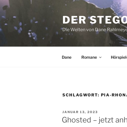
Zum
Inhalt
DER STEG
springen
Die Welten von Dane Rahlmey
Dane
Romane
Hörspiel
SCHLAGWORT:
PIA-RHON
VERÖFFENTLICHT
JANUAR 13, 2023
AM
Ghosted – jetzt an