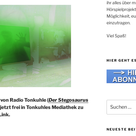
ihr alles über
Hörspielprojekt
Möglichkeit, e
einzutragen.
Viel Spaß!
HIER GEHT E
 von Radio Tonkuhle (
Der Stegosaurus
Suche
 jetzt frei in Tonkuhles Mediathek zu
nach:
Link.
NEUESTE BE