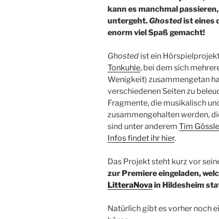
kann es manchmal passieren, 
untergeht.
Ghosted
ist eines
enorm viel Spaß gemacht!
Ghosted
ist ein Hörspielproje
Tonkuhle
, bei dem sich mehrer
Wenigkeit) zusammengetan ha
verschiedenen Seiten zu bele
Fragmente, die musikalisch u
zusammengehalten werden, die
sind unter anderem
Tim Gössle
Infos findet ihr hier
.
Das Projekt steht kurz vor se
zur Premiere eingeladen, we
LitteraNova
in Hildesheim sta
Natürlich gibt es vorher noch 