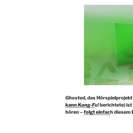
Ghosted
, das Hörspielprojekt
kann Kung-F
u!
berichtete) ist
hören –
folgt einfac
h diesem 