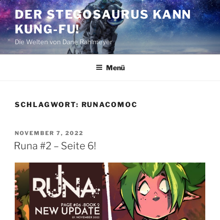
Zum
DER STEGOSAURUS KANN
Inhalt
KUNG-FU!
springen
Die Welten von Dane Rahlmeyer
Menü
SCHLAGWORT:
RUNACOMOC
VERÖFFENTLICHT
NOVEMBER 7, 2022
AM
Runa #2 – Seite 6!