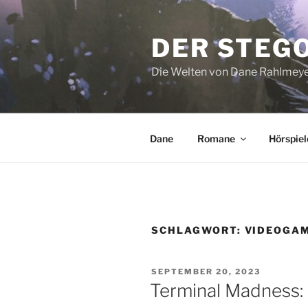
Zum
Inhalt
DER STEG
springen
Die Welten von Dane Rahlmey
Dane
Romane
Hörspiel
SCHLAGWORT:
VIDEOGA
VERÖFFENTLICHT
SEPTEMBER 20, 2023
AM
Terminal Madness: 