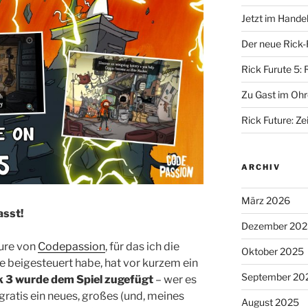
Jetzt im Hande
Der neue Rick-
Rick Furute 5: 
Zu Gast im Ohr
Rick Future: Zei
ARCHIV
März 2026
asst!
Dezember 202
ture von
Codepassion
, für das ich die
Oktober 2025
 beigesteuert habe, hat vor kurzem ein
September 20
k 3 wurde dem Spiel zugefügt
– wer es
 gratis ein neues, großes (und, meines
August 2025