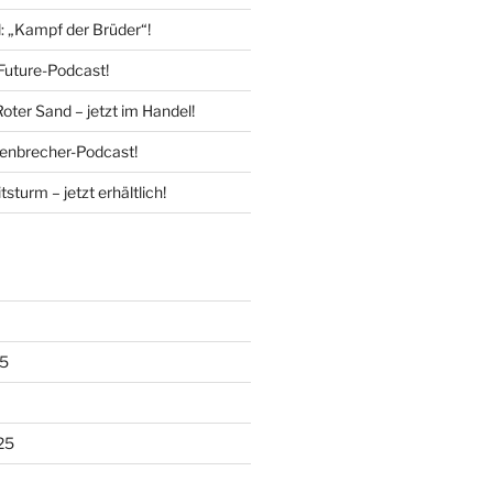
l: „Kampf der Brüder“!
Future-Podcast!
Roter Sand – jetzt im Handel!
enbrecher-Podcast!
tsturm – jetzt erhältlich!
5
25