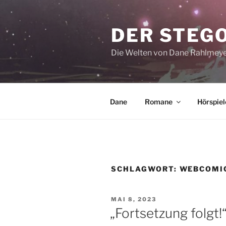
Zum
Inhalt
DER STEG
springen
Die Welten von Dane Rahlmey
Dane
Romane
Hörspiel
SCHLAGWORT:
WEBCOMI
VERÖFFENTLICHT
MAI 8, 2023
AM
„Fortsetzung folgt!