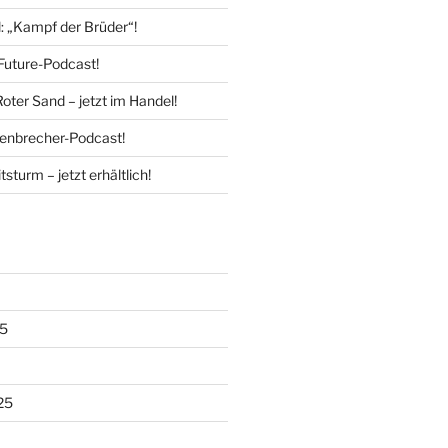
l: „Kampf der Brüder“!
Future-Podcast!
Roter Sand – jetzt im Handel!
enbrecher-Podcast!
tsturm – jetzt erhältlich!
5
25