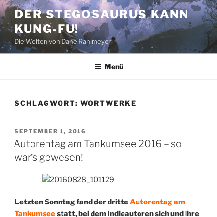
Zum
DER STEGOSAURUS KANN
Inhalt
KUNG-FU!
springen
Die Welten von Dane Rahlmeyer
Menü
SCHLAGWORT:
WORTWERKE
VERÖFFENTLICHT
SEPTEMBER 1, 2016
AM
Autorentag am Tankumsee 2016 – so
war’s gewesen!
Letzten Sonntag fand der dritte
Autorentag am
Tankumsee
statt, bei dem Indieautoren sich und ihre