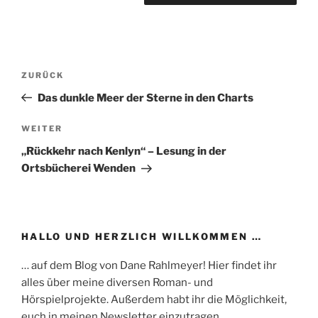
Beitragsnavigation
Vorheriger
ZURÜCK
Beitrag
Das dunkle Meer der Sterne in den Charts
Nächster
WEITER
Beitrag
„Rückkehr nach Kenlyn“ – Lesung in der
Ortsbücherei Wenden
HALLO UND HERZLICH WILLKOMMEN …
… auf dem Blog von Dane Rahlmeyer! Hier findet ihr
alles über meine diversen Roman- und
Hörspielprojekte. Außerdem habt ihr die Möglichkeit,
euch in meinen Newsletter einzutragen.