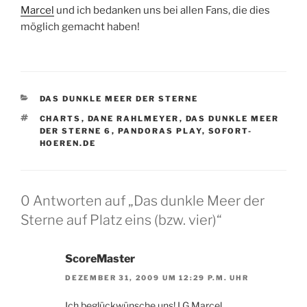
Marcel
und ich bedanken uns bei allen Fans, die dies
möglich gemacht haben!
KATEGORIEN
DAS DUNKLE MEER DER STERNE
SCHLAGWÖRTER
CHARTS
,
DANE RAHLMEYER
,
DAS DUNKLE MEER
DER STERNE 6
,
PANDORAS PLAY
,
SOFORT-
HOEREN.DE
0 Antworten auf „Das dunkle Meer der
Sterne auf Platz eins (bzw. vier)“
ScoreMaster
DEZEMBER 31, 2009 UM 12:29 P.M. UHR
Ich beglückwünsche uns! LG Marcel