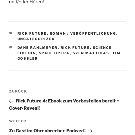
und/oder Hören!
KATEGORIEN
RICK FUTURE
,
ROMAN / VERÖFFENTLICHUNG
,
UNCATEGORIZED
SCHLAGWÖRTER
DANE RAHLMEYER
,
RICK FUTURE
,
SCIENCE
FICTION
,
SPACE OPERA
,
SVEN MATTHIAS
,
TIM
GÖSSLER
Beitragsnavigation
Vorheriger
ZURÜCK
Beitrag
Rick Future 4: Ebook zum Vorbestellen bereit +
Cover-Reveal!
Nächster
WEITER
Beitrag
Zu Gast im Ohrenbrecher-Podcast!