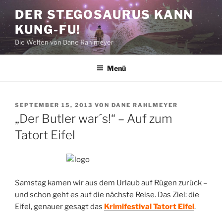
Zum
DER STEGOSAURUS KANN
Inhalt
KUNG-FU!
springen
Die Welten von Dane Rahlmeyer
Menü
VERÖFFENTLICHT
SEPTEMBER 15, 2013
VON
DANE RAHLMEYER
AM
„Der Butler war´s!“ – Auf zum
Tatort Eifel
Samstag kamen wir aus dem Urlaub auf Rügen zurück –
und schon geht es auf die nächste Reise. Das Ziel: die
Eifel, genauer gesagt das
Krimifestival Tatort Eifel
.