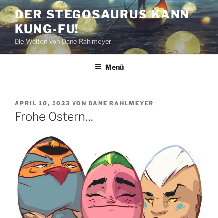
Zum
DER STEGOSAURUS KANN
Inhalt
KUNG-FU!
springen
Die Welten von Dane Rahlmeyer
Menü
VERÖFFENTLICHT
APRIL 10, 2023
VON
DANE RAHLMEYER
AM
Frohe Ostern…