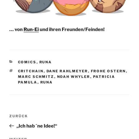
… von
Run-Ei
und ihren Freunden/Feinden!
KATEGORIEN
COMICS
,
RUNA
SCHLAGWÖRTER
CRITCHAIN
,
DANE RAHLMEYER
,
FROHE OSTERN
,
MARC SCHMITZ
,
NOAH WHYLER
,
PATRICIA
PAMULA
,
RUNA
Beitragsnavigation
Vorheriger
ZURÜCK
Beitrag
„Ich hab ´ne Idee!“