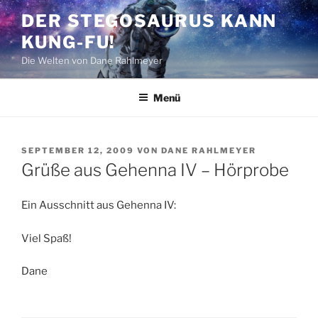
Zum
DER STEGOSAURUS KANN
Inhalt
KUNG-FU!
springen
Die Welten von Dane Rahlmeyer
Menü
VERÖFFENTLICHT
SEPTEMBER 12, 2009
VON
DANE RAHLMEYER
AM
Grüße aus Gehenna IV – Hörprobe
Ein Ausschnitt aus Gehenna IV:
Viel Spaß!
Dane