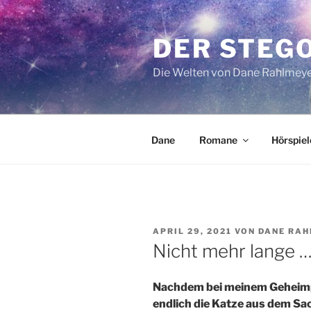
Zum
Inhalt
DER STEG
springen
Die Welten von Dane Rahlmey
Dane
Romane
Hörspiel
VERÖFFENTLICHT
APRIL 29, 2021
VON
DANE RA
AM
Nicht mehr lange …
Nachdem bei meinem Geheim
endlich die Katze aus dem Sack