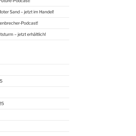
Future-Podcast!
Roter Sand – jetzt im Handel!
enbrecher-Podcast!
tsturm – jetzt erhältlich!
5
25