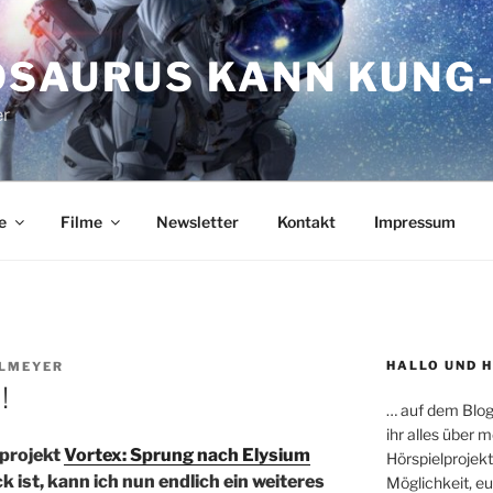
OSAURUS KANN KUNG-
er
e
Filme
Newsletter
Kontakt
Impressum
HALLO UND 
HLMEYER
!
… auf dem Blog
ihr alles über
projekt
Vortex: Sprung nach Elysium
Hörspielprojekt
 ist, kann ich nun endlich ein weiteres
Möglichkeit, e