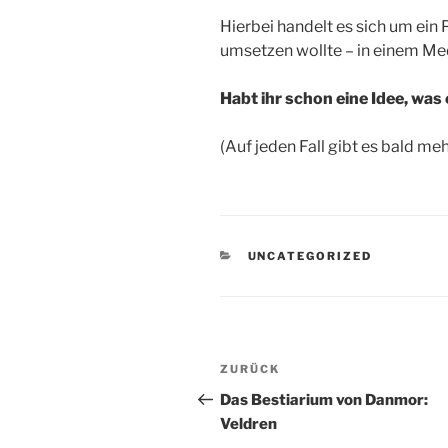
Hierbei handelt es sich um ein 
umsetzen wollte – in einem Med
Habt ihr schon eine Idee, was
(Auf jeden Fall gibt es bald meh
KATEGORIEN
UNCATEGORIZED
Beitragsnavigation
Vorheriger
ZURÜCK
Beitrag
Das Bestiarium von Danmor:
Veldren