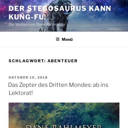
Zum
DER STEGOSAURUS KANN
Inhalt
KUNG-FU!
springen
Die Welten von Dane Rahlmeyer
Menü
SCHLAGWORT:
ABENTEUER
VERÖFFENTLICHT
OKTOBER 10, 2018
AM
Das Zepter des Dritten Mondes: ab ins
Lektorat!