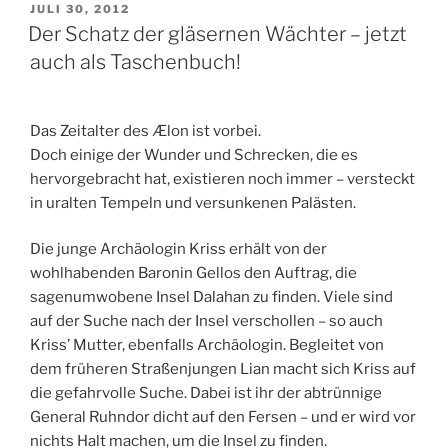
VERÖFFENTLICHT
JULI 30, 2012
AM
Der Schatz der gläsernen Wächter – jetzt
auch als Taschenbuch!
Das Zeitalter des Ælon ist vorbei.
Doch einige der Wunder und Schrecken, die es
hervorgebracht hat, existieren noch immer – versteckt
in uralten Tempeln und versunkenen Palästen.
Die junge Archäologin Kriss erhält von der
wohlhabenden Baronin Gellos den Auftrag, die
sagenumwobene Insel Dalahan zu finden. Viele sind
auf der Suche nach der Insel verschollen – so auch
Kriss’ Mutter, ebenfalls Archäologin. Begleitet von
dem früheren Straßenjungen Lian macht sich Kriss auf
die gefahrvolle Suche. Dabei ist ihr der abtrünnige
General Ruhndor dicht auf den Fersen – und er wird vor
nichts Halt machen, um die Insel zu finden.