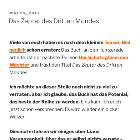
VERÖFFENTLICHT
MAI 25, 2017
AM
Das Zepter des Dritten Mondes
Viele von euch haben es nach dem kleinen
Teaser-Bild
neulich
schon erraten:
Das Buch, an dem ich gerade
arbeite, ist der nächste Teil von
Der Schatz gläsernen
Wächter
und trägt den Titel
Das Zepter des Dritten
Mondes.
Ich möchte an dieser Stelle noch nicht zu viel zu
verraten, aber ich glaube, das Buch hat das Potenial,
das beste der Reihe zu werden.
Eins kann ich euch
jetzt schon versprechen: Es wird wieder ein dicker
Wälzer.
Diesmal erfahren wir einiges über Lians
Vergangenheit, über das er selbst nichts wusste
–