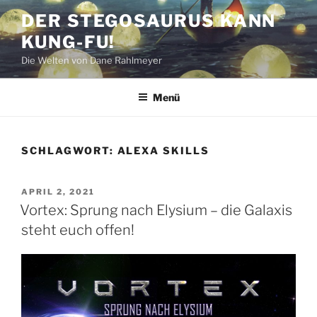
Zum
DER STEGOSAURUS KANN
Inhalt
KUNG-FU!
springen
Die Welten von Dane Rahlmeyer
Menü
SCHLAGWORT:
ALEXA SKILLS
VERÖFFENTLICHT
APRIL 2, 2021
AM
Vortex: Sprung nach Elysium – die Galaxis
steht euch offen!