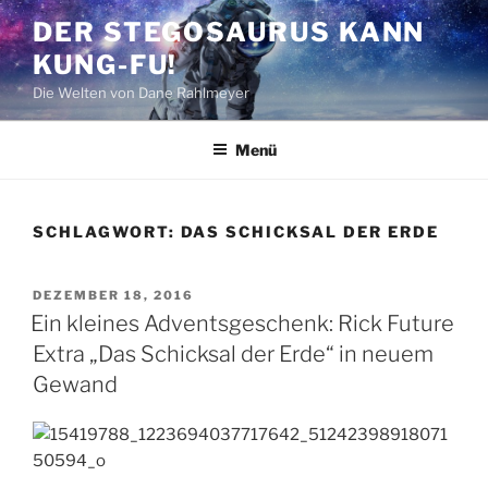
Zum
DER STEGOSAURUS KANN
Inhalt
KUNG-FU!
springen
Die Welten von Dane Rahlmeyer
Menü
SCHLAGWORT:
DAS SCHICKSAL DER ERDE
VERÖFFENTLICHT
DEZEMBER 18, 2016
AM
Ein kleines Adventsgeschenk: Rick Future
Extra „Das Schicksal der Erde“ in neuem
Gewand