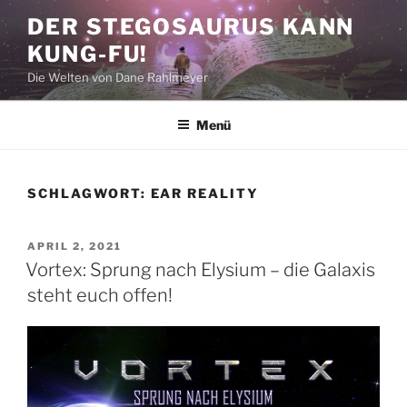
Zum
DER STEGOSAURUS KANN
Inhalt
KUNG-FU!
springen
Die Welten von Dane Rahlmeyer
Menü
SCHLAGWORT:
EAR REALITY
VERÖFFENTLICHT
APRIL 2, 2021
AM
Vortex: Sprung nach Elysium – die Galaxis
steht euch offen!