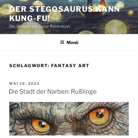
Zum
DER STEGOSAURUS KANN
Inhalt
KUNG-FU!
springen
Die Welten von Dane Rahlmeyer
Menü
SCHLAGWORT:
FANTASY ART
VERÖFFENTLICHT
MAI 19, 2023
AM
Die Stadt der Narben: Rußlinge