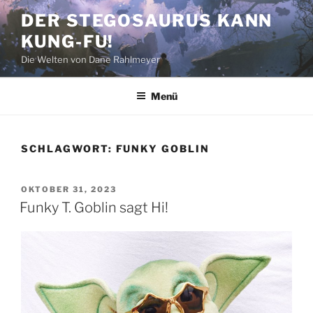
Zum
DER STEGOSAURUS KANN
Inhalt
KUNG-FU!
springen
Die Welten von Dane Rahlmeyer
Menü
SCHLAGWORT:
FUNKY GOBLIN
VERÖFFENTLICHT
OKTOBER 31, 2023
AM
Funky T. Goblin sagt Hi!