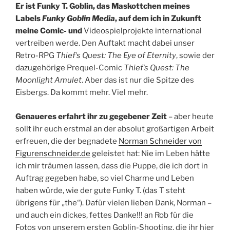
Er ist Funky T. Goblin, das Maskottchen meines
Labels
Funky Goblin
Media
, auf dem ich in Zukunft
meine Comic- und
Videospielprojekte international
vertreiben werde. Den Auftakt macht dabei unser
Retro-RPG
Thiefʼs Quest: The Eye of Eternity
, sowie der
dazugehörige Prequel-Comic
Thiefʼs Quest: The
Moonlight Amulet
. Aber das ist nur die Spitze des
Eisbergs. Da kommt mehr. Viel mehr.
Genaueres erfahrt ihr zu gegebener Zeit
– aber heute
sollt ihr euch erstmal an der absolut großartigen Arbeit
erfreuen, die der begnadete
Norman Schneider von
Figurenschneider.de
geleistet hat: Nie im Leben hätte
ich mir träumen lassen, dass die Puppe, die ich dort in
Auftrag gegeben habe, so viel Charme und Leben
haben würde, wie der gute Funky T. (das T steht
übrigens für „the“). Dafür vielen lieben Dank, Norman –
und auch ein dickes, fettes Danke!!! an Rob für die
Fotos von unserem ersten Goblin-Shooting, die ihr hier