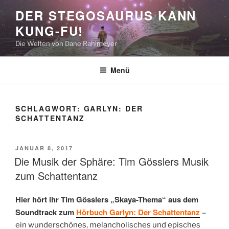
Zum
DER STEGOSAURUS KANN
Inhalt
KUNG-FU!
springen
Die Welten von Dane Rahlmeyer
Menü
SCHLAGWORT:
GARLYN: DER
SCHATTENTANZ
VERÖFFENTLICHT
JANUAR 8, 2017
AM
Die Musik der Sphäre: Tim Gösslers Musik
zum Schattentanz
Hier hört ihr Tim Gösslers „Skaya-Thema“ aus dem
Soundtrack zum
Hörbuch Garlyn: Der Schattentanz
–
ein wunderschönes, melancholisches und episches