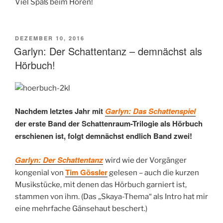
Viel Spaß beim Hören!
VERÖFFENTLICHT
DEZEMBER 10, 2016
AM
Garlyn: Der Schattentanz – demnächst als
Hörbuch!
Nachdem letztes Jahr mit
Garlyn: Das Schattenspiel
der erste Band der Schattenraum-Trilogie als Hörbuch
erschienen ist, folgt demnächst endlich Band zwei!
Garlyn: Der Schattentanz
wird wie der Vorgänger
Tim Gössler
kongenial von
gelesen – auch die kurzen
Musikstücke, mit denen das Hörbuch garniert ist,
stammen von ihm. (Das „Skaya-Thema“ als Intro hat mir
eine mehrfache Gänsehaut beschert.)